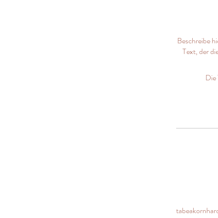
Beschreibe hi
Text, der d
Die 
tabeakornhar