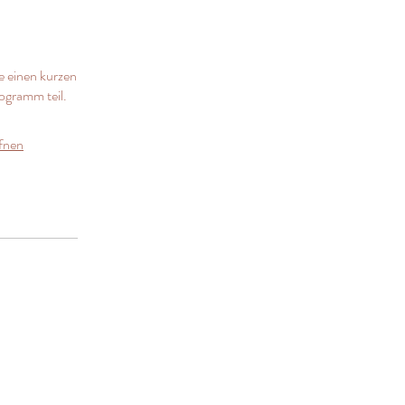
e einen kurzen
ogramm teil.
fnen